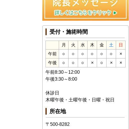
受付・施術時間
月
火
水
木
金
土
日
○
○
○
○
○
○
×
午前
○
○
○
×
○
×
×
午後
午前8:30～12:00
午後3:30～8:00
休診日
木曜午後・土曜午後・日曜・祝日
所在地
〒500-8282