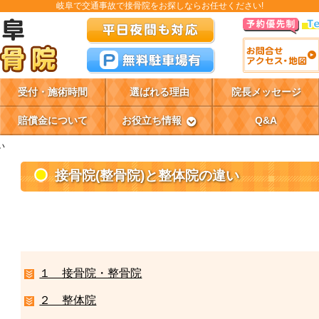
岐阜で交通事故で接骨院をお探しならお任せください!
受付・施術時間
選ばれる理由
院長メッセージ
賠償金について
お役立ち情報
Q&A
い
接骨院(整骨院)と整体院の違い
１ 接骨院・整骨院
２ 整体院