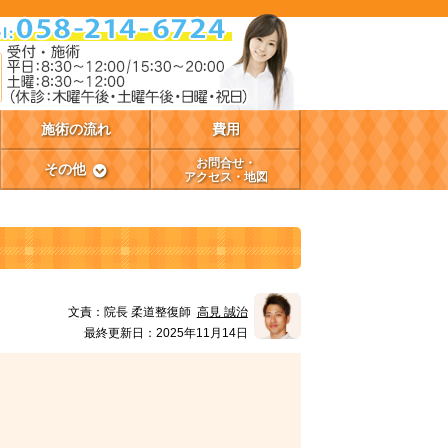
施術の流れ
費用
お問合せ・
その他
アクセス・地図
文責：
院長 柔道整復師
高見 誠治
最終更新日：2025年11月14日